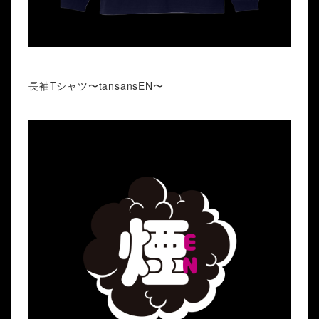
長袖Tシャツ〜tansansEN〜