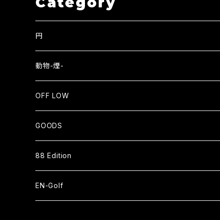
Category
円
EN
動物-煙-
長袖Tシャツ
NEKO⇄OKEN
OFF LOW
スウェット
長袖Tシャツ
SMOKE WOLF⇄狼煙
SENTO
GOODS
ジップアップパーカー
バッグ
長袖Tシャツ
EN=猿
CAP
88 Edition
スタジアムジャケット
ベースボールシャツ
パーカー
HAT
ベースボールシャツ
EN-Golf
スウェットパンツ
スウェット
SOCKS
ナイロンショーツ
PAR109 1H