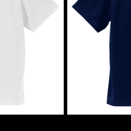
 3H〜
ドライ