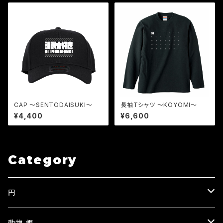
CAP 〜SENTODAISUKI〜
長袖Tシャツ 〜KOYOMI〜
¥4,400
¥6,600
Category
円
EN
動物-煙-