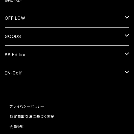
長袖Tシャツ
NEKO⇄OKEN
OFF LOW
スウェット
長袖Tシャツ
SMOKE WOLF⇄狼煙
SENTO
GOODS
ジップアップパーカー
バッグ
長袖Tシャツ
EN=猿
CAP
88 Edition
スタジアムジャケット
ベースボールシャツ
パーカー
HAT
ベースボールシャツ
EN-Golf
スウェットパンツ
スウェット
SOCKS
ナイロンショーツ
PAR109 1H
コーチジャケット
ブルゾン
プライバシーポリシー
ピステ
BAG
キャップ
PAR109 2H
特定商取引法に基づく表記
Tシャツ
日傘
ナイロンパンツ
ピステ
会員規約
POUCH
サンダル
PAR109 3H