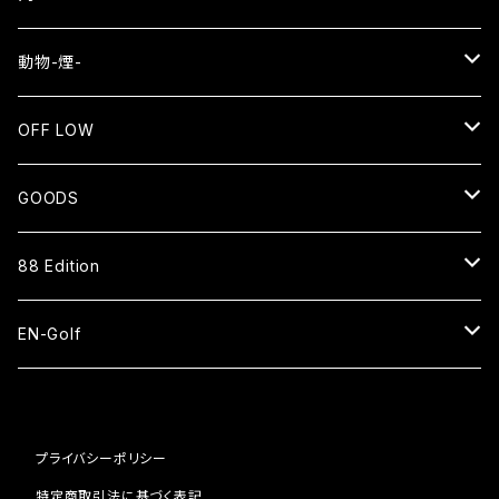
EN
動物-煙-
長袖Tシャツ
NEKO⇄OKEN
OFF LOW
スウェット
長袖Tシャツ
SMOKE WOLF⇄狼煙
SENTO
GOODS
ジップアップパーカー
バッグ
長袖Tシャツ
EN=猿
CAP
88 Edition
スタジアムジャケット
ベースボールシャツ
パーカー
HAT
ベースボールシャツ
EN-Golf
スウェットパンツ
スウェット
SOCKS
ナイロンショーツ
PAR109 1H
コーチジャケット
ブルゾン
プライバシーポリシー
ピステ
BAG
キャップ
PAR109 2H
特定商取引法に基づく表記