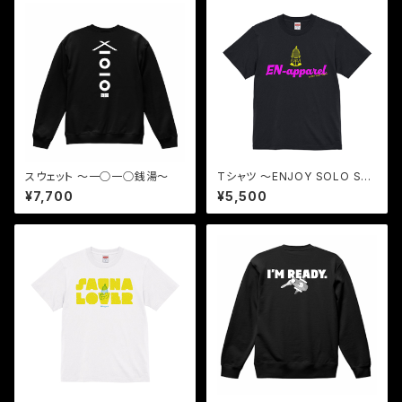
スウェット 〜一○一○銭湯〜
Tシャツ 〜ENJOY SOLO SA
UNA〜
¥7,700
¥5,500