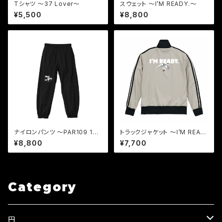
Tシャツ 〜37 Lover〜
スウェット 〜I’M READY.〜
¥5,500
¥8,800
ナイロンパンツ 〜PAR109 1
トラックジャケット 〜I’M READ
H〜
Y.〜
¥8,800
¥7,700
Category
円