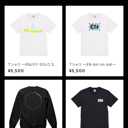
Tシャツ 〜ENJOY SOLO SA
Tシャツ 〜EN dot on dot〜
UNA〜
¥5,500
¥5,500