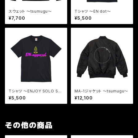
スウェット 〜tsumugu〜
Tシャツ 〜EN dot〜
¥7,700
¥5,500
Tシャツ 〜ENJOY SOLO SA
MA-1ジャケット 〜tsumugu〜
UNA〜
¥5,500
¥12,100
その他の商品