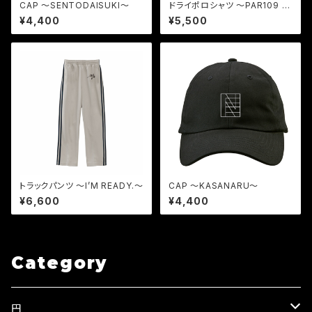
CAP 〜SENTODAISUKI〜
ドライポロシャツ 〜PAR109 3
H〜
¥4,400
¥5,500
トラックパンツ 〜I’M READY.〜
CAP 〜KASANARU〜
¥6,600
¥4,400
Category
円