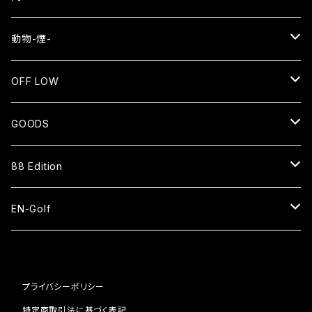
EN
動物-煙-
長袖Tシャツ
NEKO⇄OKEN
OFF LOW
スウェット
長袖Tシャツ
SMOKE WOLF⇄狼煙
SENTO
GOODS
ジップアップパーカー
バッグ
長袖Tシャツ
EN=猿
CAP
88 Edition
スタジアムジャケット
ベースボールシャツ
パーカー
HAT
ベースボールシャツ
EN-Golf
スウェットパンツ
スウェット
SOCKS
ナイロンショーツ
PAR109 1H
コーチジャケット
ブルゾン
プライバシーポリシー
ピステ
BAG
キャップ
PAR109 2H
特定商取引法に基づく表記