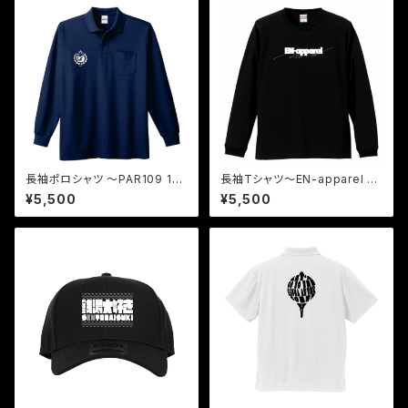
長袖ポロシャツ 〜PAR109 1
長袖Tシャツ〜EN-apparel P
H〜
OP〜
¥5,500
¥5,500