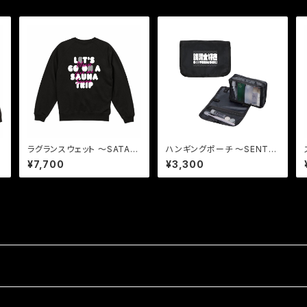
モ
ラグランスウェット 〜SATAB
ハンギングポーチ 〜SENTO
I〜
DAISUKI〜
¥7,700
¥3,300