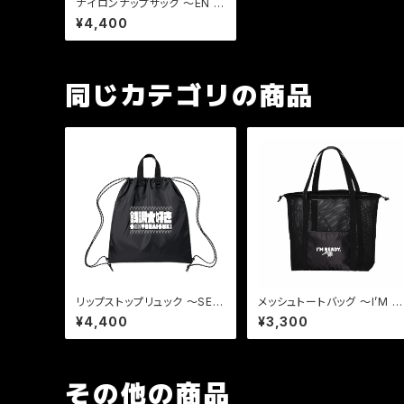
ナイロンナップサック 〜EN al
l-star〜
¥4,400
同じカテゴリの商品
リップストップリュック 〜SEN
メッシュトートバッグ 〜I’M R
TODAISUKI〜
ADY. 〜
¥4,400
¥3,300
その他の商品