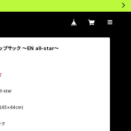
サック 〜EN all-star〜
T
l-star
(45×44cm)
ック