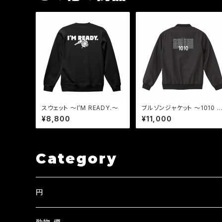
スウェット 〜I’M READY.〜
ブルゾンジャケット 〜1010 
ノグラム〜
¥8,800
¥11,000
Category
円
EN