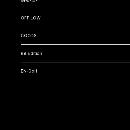
動物-煙-
長袖Tシャツ
NEKO⇄OKEN
OFF LOW
スウェット
長袖Tシャツ
SMOKE WOLF⇄狼煙
SENTO
GOODS
ジップアップパーカー
バッグ
長袖Tシャツ
EN=猿
CAP
88 Edition
スタジアムジャケット
ベースボールシャツ
パーカー
HAT
ベースボールシャツ
EN-Golf
スウェットパンツ
スウェット
SOCKS
ナイロンショーツ
PAR109 1H
コーチジャケット
ブルゾン
ピステ
BAG
キャップ
PAR109 2H
Tシャツ
日傘
ナイロンパンツ
ピステ
POUCH
サンダル
PAR109 3H