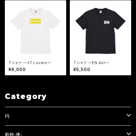
Tシャツ 〜37 Lovers〜
Tシャツ 〜EN dot〜
¥6,050
¥5,500
Category
円
EN
動物-煙-