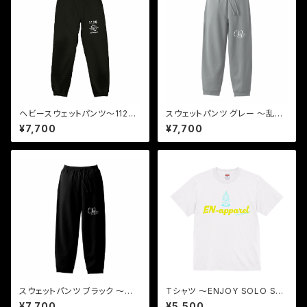
ヘビースウェットパンツ〜112
スウェットパンツ グレー 〜乱線
6〜
ransen〜
¥7,700
¥7,700
スウェットパンツ ブラック 〜乱
Tシャツ 〜ENJOY SOLO SA
線 ransen〜
UNA〜
¥7,700
¥5,500