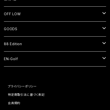
長袖Tシャツ
NEKO⇄OKEN
OFF LOW
スウェット
長袖Tシャツ
SMOKE WOLF⇄狼煙
SENTO
GOODS
ジップアップパーカー
バッグ
長袖Tシャツ
EN=猿
CAP
88 Edition
スタジアムジャケット
ベースボールシャツ
パーカー
HAT
ベースボールシャツ
EN-Golf
スウェットパンツ
スウェット
SOCKS
ナイロンショーツ
PAR109 1H
コーチジャケット
ブルゾン
プライバシーポリシー
ピステ
BAG
キャップ
PAR109 2H
特定商取引法に基づく表記
Tシャツ
日傘
ナイロンパンツ
ピステ
会員規約
POUCH
サンダル
PAR109 3H