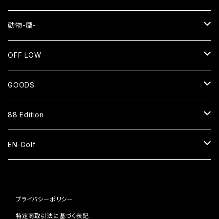
EN
動物-煙-
長袖Tシャツ
NEKO⇄OKEN
OFF LOW
スウェット
長袖Tシャツ
SMOKE WOLF⇄狼煙
SENTO
GOODS
ジップアップパーカー
バッグ
長袖Tシャツ
EN=猿
CAP
88 Edition
スタジアムジャケット
ベースボールシャツ
パーカー
HAT
ベースボールシャツ
EN-Golf
スウェットパンツ
スウェット
SOCKS
ナイロンショーツ
PAR109 1H
コーチジャケット
ブルゾン
プライバシーポリシー
ピステ
BAG
キャップ
PAR109 2H
特定商取引法に基づく表記