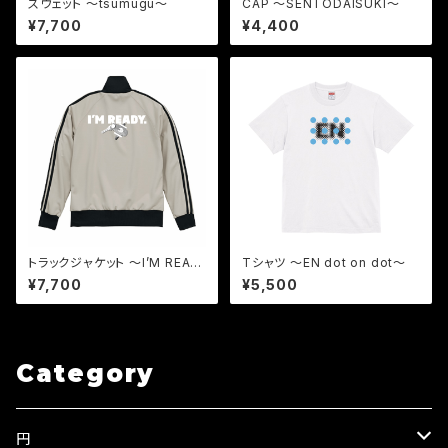
スウェット 〜tsumugu〜
CAP 〜SENTODAISUKI〜
¥7,700
¥4,400
トラックジャケット 〜I’M READ
Tシャツ 〜EN dot on dot〜
Y.〜
¥7,700
¥5,500
Category
円