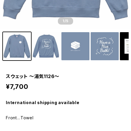
1
/5
スウェット 〜湯気1126〜
¥7,700
International shipping available
Front…Towel