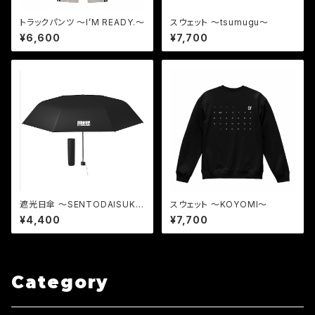
トラックパンツ 〜I’M READY.〜
スウェット 〜tsumugu〜
¥6,600
¥7,700
遮光日傘 〜SENTODAISUK
スウェット 〜KOYOMI〜
I〜
¥4,400
¥7,700
Category