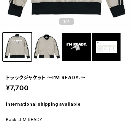
1
/4
トラックジャケット 〜I’M READY.〜
¥7,700
International shipping available
Back…I’M READY.