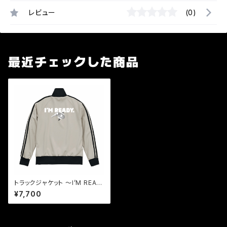
レビュー
(0)
最近チェックした商品
トラックジャケット 〜I’M READ
Y.〜
¥7,700