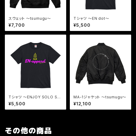
スウェット 〜tsumugu〜
Tシャツ 〜EN dot〜
¥7,700
¥5,500
Tシャツ 〜ENJOY SOLO SA
MA-1ジャケット 〜tsumugu〜
UNA〜
¥5,500
¥12,100
その他の商品