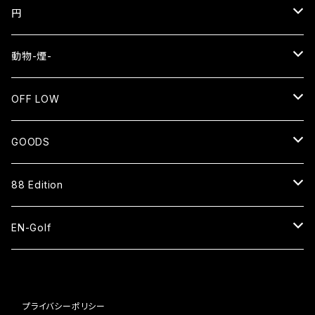
円
EN
動物-煙-
長袖Tシャツ
NEKO⇄OKEN
OFF LOW
スウェット
長袖Tシャツ
SMOKE WOLF⇄狼煙
SENTO
GOODS
ジップアップパーカー
バッグ
長袖Tシャツ
EN=猿
CAP
88 Edition
スタジアムジャケット
ベースボールシャツ
パーカー
HAT
ベースボールシャツ
EN-Golf
スウェットパンツ
スウェット
SOCKS
ナイロンショーツ
PAR109 1H
コーチジャケット
ブルゾン
プライバシーポリシー
ピステ
BAG
キャップ
PAR109 2H