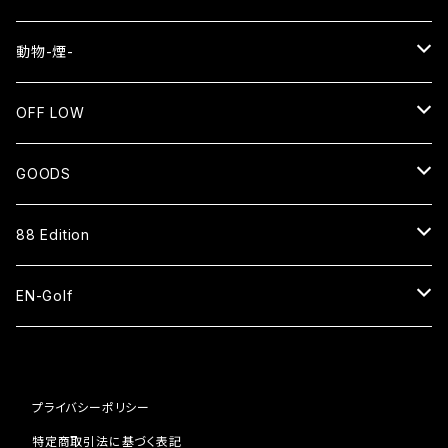
EN
動物-煙-
長袖Tシャツ
NEKO⇄OKEN
OFF LOW
スウェット
長袖Tシャツ
SMOKE WOLF⇄狼煙
SENTO
GOODS
ジップアップパーカー
バッグ
長袖Tシャツ
EN=猿
CAP
88 Edition
スタジアムジャケット
ベースボールシャツ
パーカー
HAT
ベースボールシャツ
EN-Golf
スウェットパンツ
スウェット
SOCKS
ナイロンショーツ
PAR109 1H
コーチジャケット
ブルゾン
プライバシーポリシー
ピステ
BAG
キャップ
PAR109 2H
特定商取引法に基づく表記