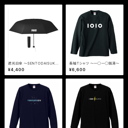
遮光日傘 〜SENTODAISUK
長袖Tシャツ 〜一○一○銭湯〜
I〜
¥4,400
¥6,600