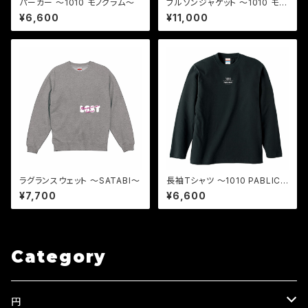
パーカー 〜1010 モノグラム〜
ブルゾンジャケット 〜1010 モノ
グラム〜
¥6,600
¥11,000
ラグランスウェット 〜SATABI〜
長袖Tシャツ 〜1010 PABLIC
BATH〜
¥7,700
¥6,600
Category
円