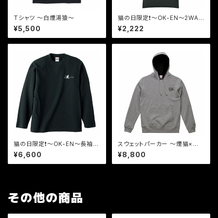
Tシャツ 〜白煙湯猿〜
猫の日限定❗️〜OK-EN〜2WAY
サコッシュ
¥5,500
¥2,222
猫の日限定❗️〜OK-EN〜長袖シ
スウェットパーカー 〜煙猫×灰
ャツ
穿爪〜
¥6,600
¥8,800
その他の商品