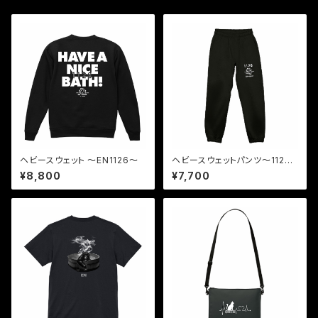
ヘビースウェット 〜EN1126〜
ヘビースウェットパンツ〜112
6〜
¥8,800
¥7,700