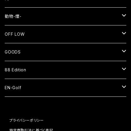
EN
動物-煙-
長袖Tシャツ
NEKO⇄OKEN
OFF LOW
スウェット
長袖Tシャツ
SMOKE WOLF⇄狼煙
SENTO
GOODS
ジップアップパーカー
バッグ
長袖Tシャツ
EN=猿
CAP
88 Edition
スタジアムジャケット
ベースボールシャツ
パーカー
HAT
ベースボールシャツ
EN-Golf
スウェットパンツ
スウェット
SOCKS
ナイロンショーツ
PAR109 1H
コーチジャケット
ブルゾン
プライバシーポリシー
ピステ
BAG
キャップ
PAR109 2H
特定商取引法に基づく表記