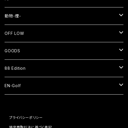
EN
動物-煙-
長袖Tシャツ
NEKO⇄OKEN
OFF LOW
スウェット
長袖Tシャツ
SMOKE WOLF⇄狼煙
SENTO
GOODS
ジップアップパーカー
バッグ
長袖Tシャツ
EN=猿
CAP
88 Edition
スタジアムジャケット
ベースボールシャツ
パーカー
HAT
ベースボールシャツ
EN-Golf
スウェットパンツ
スウェット
SOCKS
ナイロンショーツ
PAR109 1H
コーチジャケット
ブルゾン
プライバシーポリシー
ピステ
BAG
キャップ
PAR109 2H
特定商取引法に基づく表記