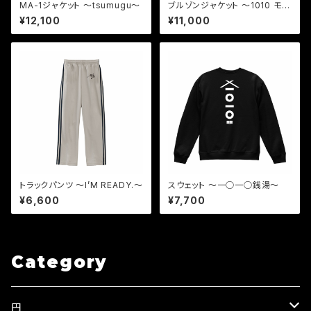
MA-1ジャケット 〜tsumugu〜
ブルゾンジャケット 〜1010 モノ
グラム〜
¥12,100
¥11,000
トラックパンツ 〜I’M READY.〜
スウェット 〜一○一○銭湯〜
¥6,600
¥7,700
Category
円