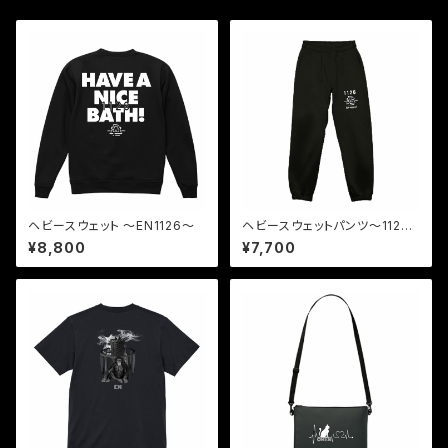
ヘビースウェット 〜EN1126〜
ヘビースウェットパンツ〜112
6〜
¥8,800
¥7,700