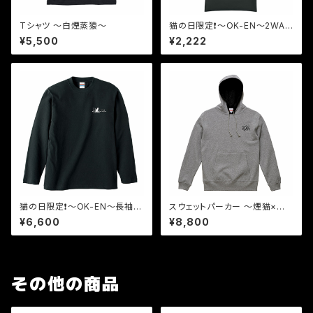
Tシャツ 〜白煙蒸猿〜
猫の日限定❗️〜OK-EN〜2WAY
サコッシュ
¥5,500
¥2,222
猫の日限定❗️〜OK-EN〜長袖シ
スウェットパーカー 〜煙猫×灰
ャツ
穿爪〜
¥6,600
¥8,800
その他の商品